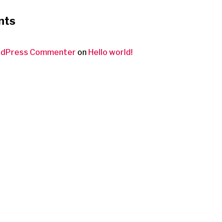
nts
rdPress Commenter
on
Hello world!