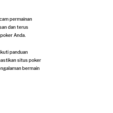
macam permainan
san dan terus
 poker Anda.
ikuti panduan
astikan situs poker
pengalaman bermain
!