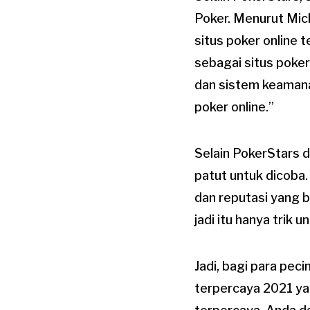
Poker. Menurut Mich
situs poker online
sebagai situs poke
dan sistem keamana
poker online.”
Selain PokerStars d
patut untuk dicoba.
dan reputasi yang b
jadi itu hanya trik 
Jadi, bagi para pec
terpercaya 2021 yan