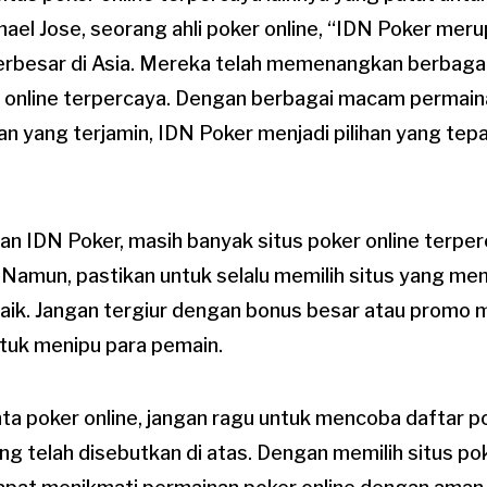
ael Jose, seorang ahli poker online, “IDN Poker meru
 terbesar di Asia. Mereka telah memenangkan berbag
r online terpercaya. Dengan berbagai macam permai
n yang terjamin, IDN Poker menjadi pilihan yang tep
an IDN Poker, masih banyak situs poker online terper
 Namun, pastikan untuk selalu memilih situs yang memil
aik. Jangan tergiur dengan bonus besar atau promo m
untuk menipu para pemain.
inta poker online, jangan ragu untuk mencoba daftar p
g telah disebutkan di atas. Dengan memilih situs pok