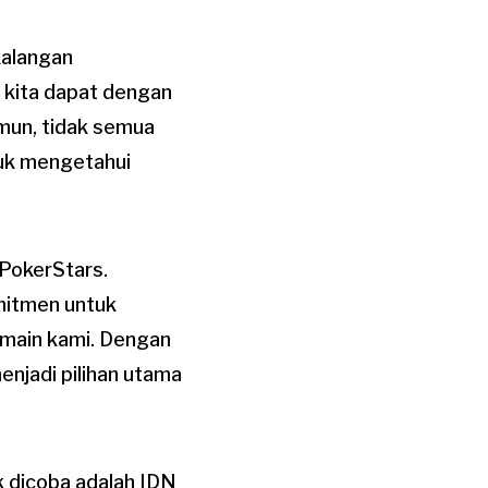
kalangan
 kita dapat dengan
mun, tidak semua
ntuk mengetahui
 PokerStars.
omitmen untuk
emain kami. Dengan
njadi pilihan utama
k dicoba adalah IDN