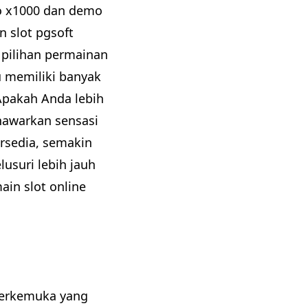
mo x1000 dan demo
n slot pgsoft
 pilihan permainan
u memiliki banyak
Apakah Anda lebih
enawarkan sensasi
ersedia, semakin
usuri lebih jauh
in slot online
 terkemuka yang