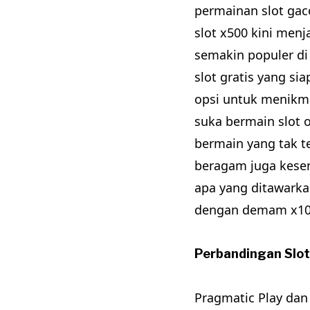
permainan slot gac
slot x500 kini menj
semakin populer di
slot gratis yang si
opsi untuk menikm
suka bermain slot 
bermain yang tak t
beragam juga kesena
apa yang ditawarka
dengan demam x10
Perbandingan Slot
Pragmatic Play dan