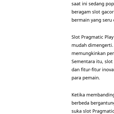
saat ini sedang po
beragam slot gacor
bermain yang seru
Slot Pragmatic Pla
mudah dimengerti. 
memungkinkan pem
Sementara itu, slo
dan fitur-fitur in
para pemain.
Ketika membanding
berbeda bergantun
suka slot Pragmatic