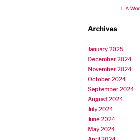
A Wo
Archives
January 2025
December 2024
November 2024
October 2024
September 2024
August 2024
July 2024
June 2024
May 2024
April 2024