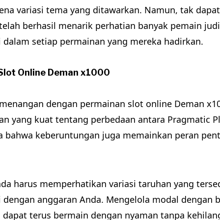
ena variasi tema yang ditawarkan. Namun, tak dapat
telah berhasil menarik perhatian banyak pemain judi
si dalam setiap permainan yang mereka hadirkan.
Slot Online Deman x1000
menangan dengan permainan slot online Deman x10
 yang kuat tentang perbedaan antara Pragmatic Pl
a bahwa keberuntungan juga memainkan peran pent
da harus memperhatikan variasi taruhan yang terse
i dengan anggaran Anda. Mengelola modal dengan b
 dapat terus bermain dengan nyaman tanpa kehilang