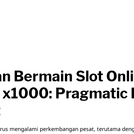
n Bermain Slot Onl
x1000: Pragmatic P
t
 terus mengalami perkembangan pesat, terutama de