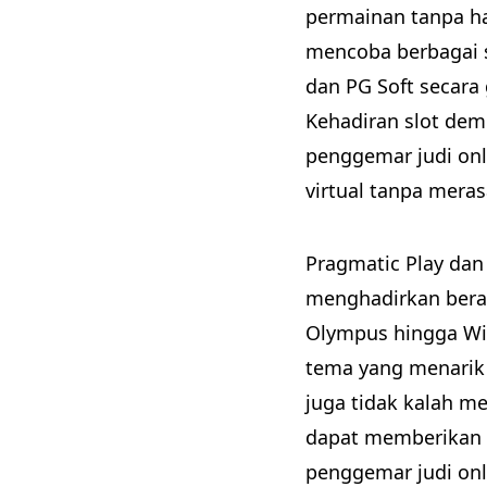
permainan tanpa h
mencoba berbagai s
dan PG Soft secar
Kehadiran slot de
penggemar judi onl
virtual tanpa mera
Pragmatic Play dan
menghadirkan berag
Olympus hingga Wi
tema yang menarik 
juga tidak kalah m
dapat memberikan 
penggemar judi on