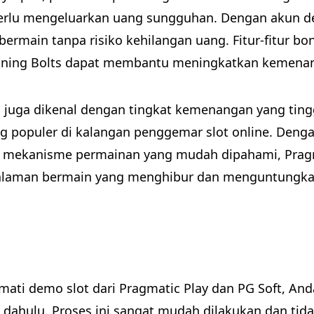
erlu mengeluarkan uang sungguhan. Dengan akun de
bermain tanpa risiko kehilangan uang. Fitur-fitur b
htning Bolts dapat membantu meningkatkan kemena
 juga dikenal dengan tingkat kemenangan yang tin
ng populer di kalangan penggemar slot online. Denga
mekanisme permainan yang mudah dipahami, Pragma
laman bermain yang menghibur dan menguntungkan
ati demo slot dari Pragmatic Play dan PG Soft, An
 dahulu. Proses ini sangat mudah dilakukan dan ti