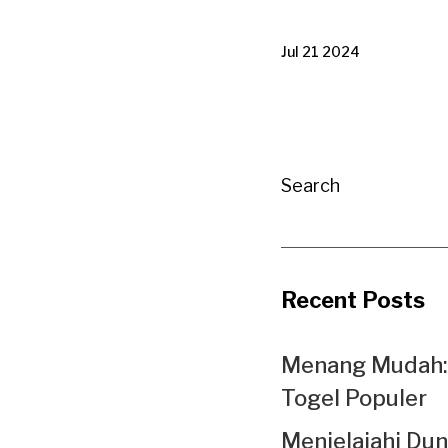
Jul 21 2024
Search
Recent Posts
Menang Mudah: 
Togel Populer
Menjelajahi Dun