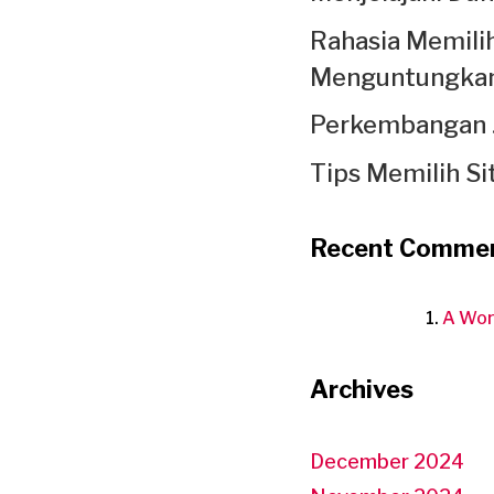
Rahasia Memilih
Menguntungkan
Perkembangan Ju
Tips Memilih Si
Recent Comme
A Wo
Archives
December 2024