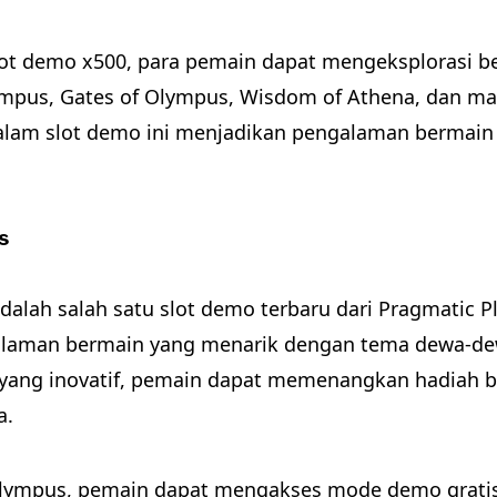
ot demo x500, para pemain dapat mengeksplorasi be
ympus, Gates of Olympus, Wisdom of Athena, dan mas
l dalam slot demo ini menjadikan pengalaman bermai
s
dalah salah satu slot demo terbaru dari Pragmatic P
aman bermain yang menarik dengan tema dewa-dew
e yang inovatif, pemain dapat memenangkan hadiah 
a.
lympus, pemain dapat mengakses mode demo grati