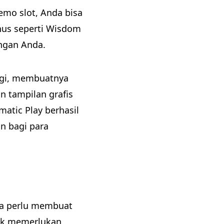
mo slot, Anda bisa
onus seperti Wisdom
ngan Anda.
ggi, membuatnya
n tampilan grafis
tic Play berhasil
 bagi para
da perlu membuat
dak memerlukan