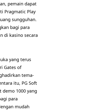
an, pemain dapat
i Pragmatic Play
 uang sungguhan.
kan bagi para
n di kasino secara
uka yang terus
i Gates of
ghadirkan tema-
tara itu, PG Soft
ot demo 1000 yang
agi para
 dengan mudah