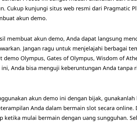
. Cukup kunjungi situs web resmi dari Pragmatic Pl
embuat akun demo.
asil membuat akun demo, Anda dapat langsung menc
awarkan. Jangan ragu untuk menjelajahi berbagai tem
slot demo Olympus, Gates of Olympus, Wisdom of Athe
ni, Anda bisa menguji keberuntungan Anda tanpa ri
nggunakan akun demo ini dengan bijak, gunakanlah 
erampilan Anda dalam bermain slot secara online.
iap ketika mulai bermain dengan uang sungguhan. S
!