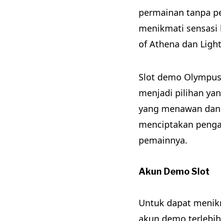
permainan tanpa p
menikmati sensasi 
of Athena dan Lig
Slot demo Olympus
menjadi pilihan ya
yang menawan dan 
menciptakan penga
pemainnya.
Akun Demo Slot
Untuk dapat menikm
akun demo terlebih