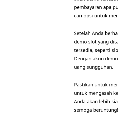
pembayaran apa pun
cari opsi untuk m
Setelah Anda berh
demo slot yang dit
tersedia, seperti 
Dengan akun demo i
uang sungguhan.
Pastikan untuk me
untuk mengasah ket
Anda akan lebih s
semoga beruntung