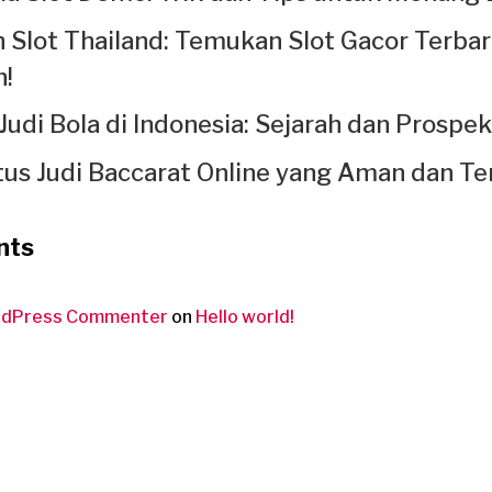
 Slot Thailand: Temukan Slot Gacor Terba
!
di Bola di Indonesia: Sejarah dan Prospek
tus Judi Baccarat Online yang Aman dan T
nts
rdPress Commenter
on
Hello world!