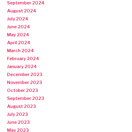
September 2024
August 2024
July 2024
June 2024
May 2024
April 2024
March 2024
February 2024
January 2024
December 2023
November 2023
October 2023
September 2023
August 2023
July 2023
June 2023
May 2023