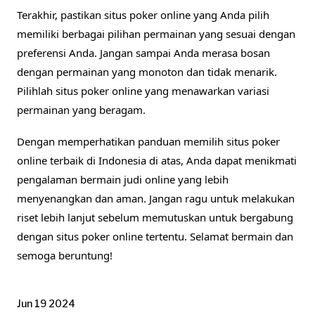
Terakhir, pastikan situs poker online yang Anda pilih
memiliki berbagai pilihan permainan yang sesuai dengan
preferensi Anda. Jangan sampai Anda merasa bosan
dengan permainan yang monoton dan tidak menarik.
Pilihlah situs poker online yang menawarkan variasi
permainan yang beragam.
Dengan memperhatikan panduan memilih situs poker
online terbaik di Indonesia di atas, Anda dapat menikmati
pengalaman bermain judi online yang lebih
menyenangkan dan aman. Jangan ragu untuk melakukan
riset lebih lanjut sebelum memutuskan untuk bergabung
dengan situs poker online tertentu. Selamat bermain dan
semoga beruntung!
Jun 19 2024