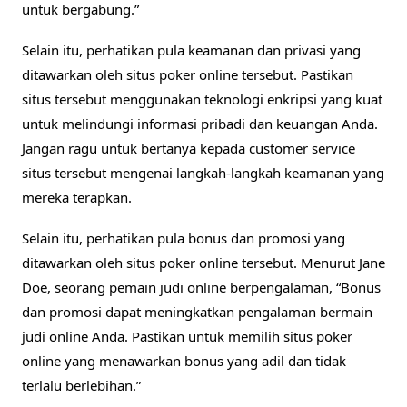
untuk bergabung.”
Selain itu, perhatikan pula keamanan dan privasi yang
ditawarkan oleh situs poker online tersebut. Pastikan
situs tersebut menggunakan teknologi enkripsi yang kuat
untuk melindungi informasi pribadi dan keuangan Anda.
Jangan ragu untuk bertanya kepada customer service
situs tersebut mengenai langkah-langkah keamanan yang
mereka terapkan.
Selain itu, perhatikan pula bonus dan promosi yang
ditawarkan oleh situs poker online tersebut. Menurut Jane
Doe, seorang pemain judi online berpengalaman, “Bonus
dan promosi dapat meningkatkan pengalaman bermain
judi online Anda. Pastikan untuk memilih situs poker
online yang menawarkan bonus yang adil dan tidak
terlalu berlebihan.”