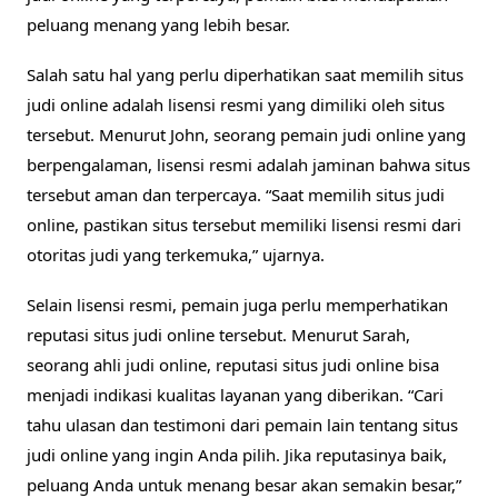
peluang menang yang lebih besar.
Salah satu hal yang perlu diperhatikan saat memilih situs
judi online adalah lisensi resmi yang dimiliki oleh situs
tersebut. Menurut John, seorang pemain judi online yang
berpengalaman, lisensi resmi adalah jaminan bahwa situs
tersebut aman dan terpercaya. “Saat memilih situs judi
online, pastikan situs tersebut memiliki lisensi resmi dari
otoritas judi yang terkemuka,” ujarnya.
Selain lisensi resmi, pemain juga perlu memperhatikan
reputasi situs judi online tersebut. Menurut Sarah,
seorang ahli judi online, reputasi situs judi online bisa
menjadi indikasi kualitas layanan yang diberikan. “Cari
tahu ulasan dan testimoni dari pemain lain tentang situs
judi online yang ingin Anda pilih. Jika reputasinya baik,
peluang Anda untuk menang besar akan semakin besar,”