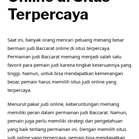
Terpercaya
Saat ini, banyak orang mencari peluang menang besar
bermain judi Baccarat online di situs terpercaya.
Permainan judi Baccarat memang menjadi salah satu
favorit para pemain judi karena tingkat keseruannya yang
tinggi. Namun, untuk bisa mendapatkan kemenangan
besar, pemain harus memilih situs judi online yang
terpercaya.
Menurut pakar judi online, keberuntungan memang
memiliki peran dalam permainan judi Baccarat. Namun,
pemain juga perlu memiliki strategi dan pengetahuan
yang baik tentang permainan ini. Dengan memilih situs
judi online yang terpercaya, pemain bisa mendapatkan