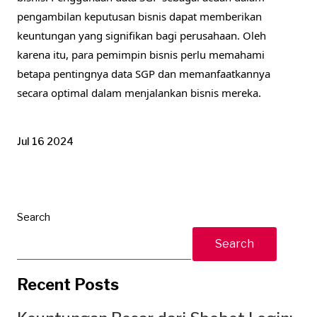
pengambilan keputusan bisnis dapat memberikan
keuntungan yang signifikan bagi perusahaan. Oleh
karena itu, para pemimpin bisnis perlu memahami
betapa pentingnya data SGP dan memanfaatkannya
secara optimal dalam menjalankan bisnis mereka.
Jul 16 2024
Search
Search
Recent Posts