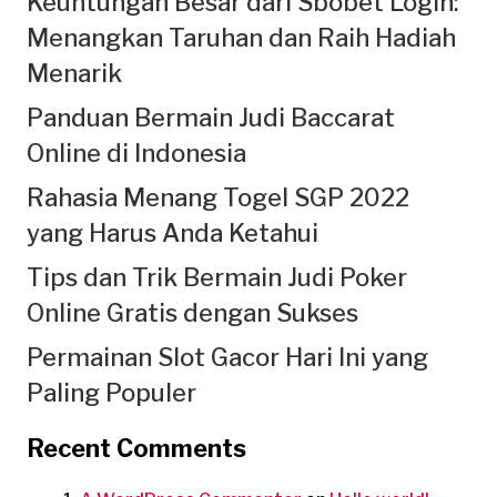
Keuntungan Besar dari Sbobet Login:
Menangkan Taruhan dan Raih Hadiah
Menarik
Panduan Bermain Judi Baccarat
Online di Indonesia
Rahasia Menang Togel SGP 2022
yang Harus Anda Ketahui
Tips dan Trik Bermain Judi Poker
Online Gratis dengan Sukses
Permainan Slot Gacor Hari Ini yang
Paling Populer
Recent Comments