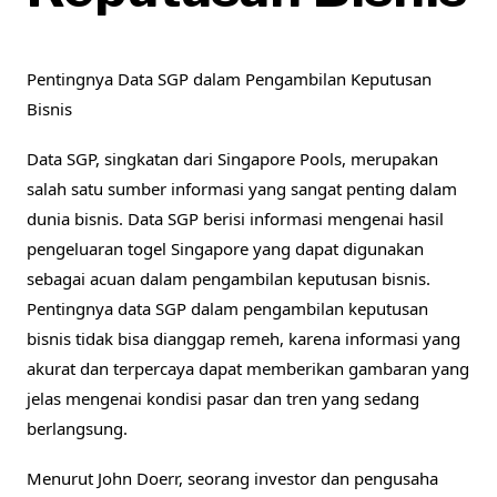
Pentingnya Data SGP dalam Pengambilan Keputusan
Bisnis
Data SGP, singkatan dari Singapore Pools, merupakan
salah satu sumber informasi yang sangat penting dalam
dunia bisnis. Data SGP berisi informasi mengenai hasil
pengeluaran togel Singapore yang dapat digunakan
sebagai acuan dalam pengambilan keputusan bisnis.
Pentingnya data SGP dalam pengambilan keputusan
bisnis tidak bisa dianggap remeh, karena informasi yang
akurat dan terpercaya dapat memberikan gambaran yang
jelas mengenai kondisi pasar dan tren yang sedang
berlangsung.
Menurut John Doerr, seorang investor dan pengusaha