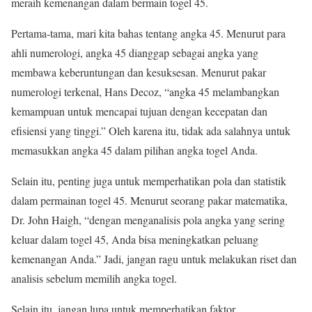
meraih kemenangan dalam bermain togel 45.
Pertama-tama, mari kita bahas tentang angka 45. Menurut para
ahli numerologi, angka 45 dianggap sebagai angka yang
membawa keberuntungan dan kesuksesan. Menurut pakar
numerologi terkenal, Hans Decoz, “angka 45 melambangkan
kemampuan untuk mencapai tujuan dengan kecepatan dan
efisiensi yang tinggi.” Oleh karena itu, tidak ada salahnya untuk
memasukkan angka 45 dalam pilihan angka togel Anda.
Selain itu, penting juga untuk memperhatikan pola dan statistik
dalam permainan togel 45. Menurut seorang pakar matematika,
Dr. John Haigh, “dengan menganalisis pola angka yang sering
keluar dalam togel 45, Anda bisa meningkatkan peluang
kemenangan Anda.” Jadi, jangan ragu untuk melakukan riset dan
analisis sebelum memilih angka togel.
Selain itu, jangan lupa untuk memperhatikan faktor