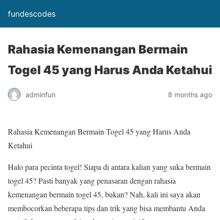
fundescodes
Rahasia Kemenangan Bermain
Togel 45 yang Harus Anda Ketahui
adminfun
8 months ago
Rahasia Kemenangan Bermain Togel 45 yang Harus Anda
Ketahui
Halo para pecinta togel! Siapa di antara kalian yang suka bermain
togel 45? Pasti banyak yang penasaran dengan rahasia
kemenangan bermain togel 45, bukan? Nah, kali ini saya akan
membocorkan beberapa tips dan trik yang bisa membantu Anda