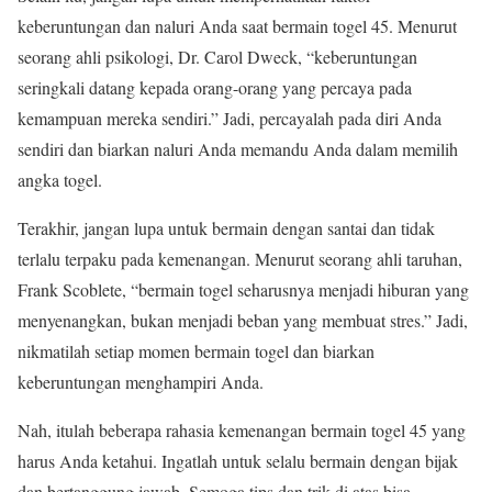
keberuntungan dan naluri Anda saat bermain togel 45. Menurut
seorang ahli psikologi, Dr. Carol Dweck, “keberuntungan
seringkali datang kepada orang-orang yang percaya pada
kemampuan mereka sendiri.” Jadi, percayalah pada diri Anda
sendiri dan biarkan naluri Anda memandu Anda dalam memilih
angka togel.
Terakhir, jangan lupa untuk bermain dengan santai dan tidak
terlalu terpaku pada kemenangan. Menurut seorang ahli taruhan,
Frank Scoblete, “bermain togel seharusnya menjadi hiburan yang
menyenangkan, bukan menjadi beban yang membuat stres.” Jadi,
nikmatilah setiap momen bermain togel dan biarkan
keberuntungan menghampiri Anda.
Nah, itulah beberapa rahasia kemenangan bermain togel 45 yang
harus Anda ketahui. Ingatlah untuk selalu bermain dengan bijak
dan bertanggung jawab. Semoga tips dan trik di atas bisa