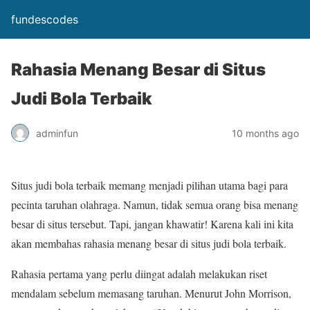
fundescodes
Rahasia Menang Besar di Situs
Judi Bola Terbaik
adminfun
10 months ago
Situs judi bola terbaik memang menjadi pilihan utama bagi para
pecinta taruhan olahraga. Namun, tidak semua orang bisa menang
besar di situs tersebut. Tapi, jangan khawatir! Karena kali ini kita
akan membahas rahasia menang besar di situs judi bola terbaik.
Rahasia pertama yang perlu diingat adalah melakukan riset
mendalam sebelum memasang taruhan. Menurut John Morrison,