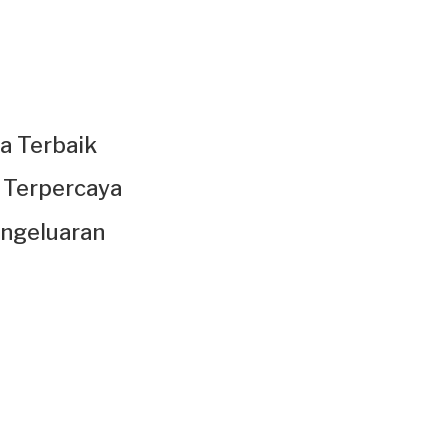
a Terbaik
 Terpercaya
engeluaran