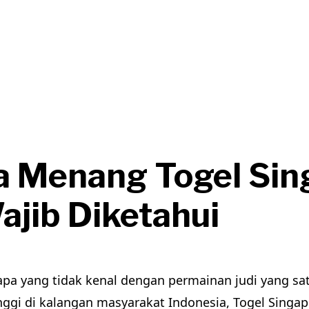
a Menang Togel Sin
ajib Diketahui
apa yang tidak kenal dengan permainan judi yang sat
nggi di kalangan masyarakat Indonesia, Togel Singap