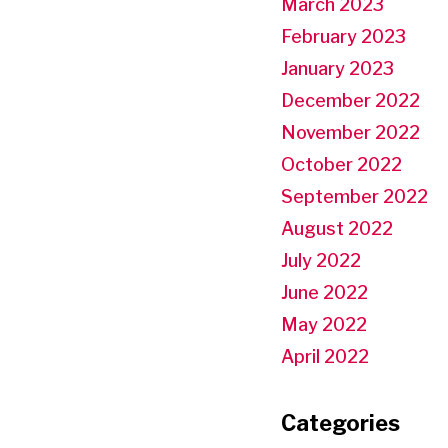
March 2023
February 2023
January 2023
December 2022
November 2022
October 2022
September 2022
August 2022
July 2022
June 2022
May 2022
April 2022
Categories