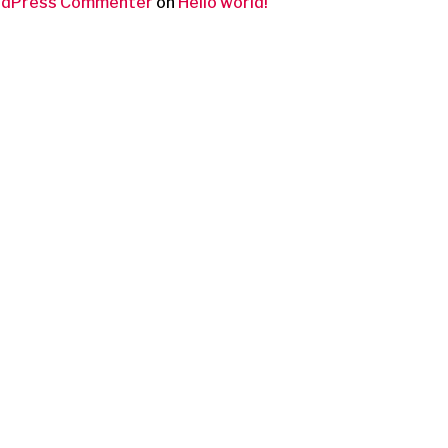
rdPress Commenter
on
Hello world!