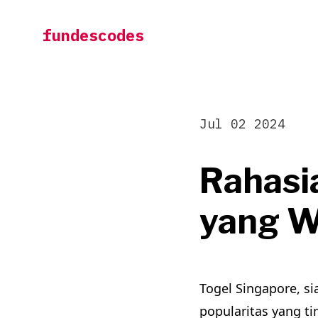
Skip
fundescodes
to
content
Jul 02 2024
Rahasi
yang W
Togel Singapore, si
popularitas yang ti