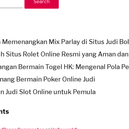
Search
Memenangkan Mix Parlay di Situs Judi Bol
h Situs Rolet Online Resmi yang Aman dan
ngan Bermain Togel HK: Mengenal Pola P
ang Bermain Poker Online Judi
n Judi Slot Online untuk Pemula
nts