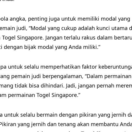
la angka, penting juga untuk memiliki modal yang
main judi, “Modal yang cukup adalah kunci utama 
ogel Singapore. Jangan terlalu rakus dalam bertaru
ati dengan bijak modal yang Anda miliki.”
 lupa untuk selalu memperhatikan faktor keberuntun
rang pemain judi berpengalaman, “Dalam permainan 
ng tidak bisa dihindari. Jadi, jangan pernah mer
am permainan Togel Singapore.”
pa untuk selalu bermain dengan pikiran yang jernih 
 “Pikiran yang jernih dan tenang akan membantu An