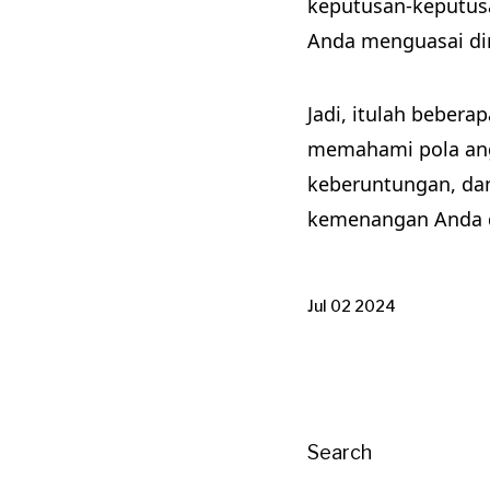
keputusan-keputusa
Anda menguasai dir
Jadi, itulah beber
memahami pola ang
keberuntungan, dan
kemenangan Anda d
Jul 02 2024
Search