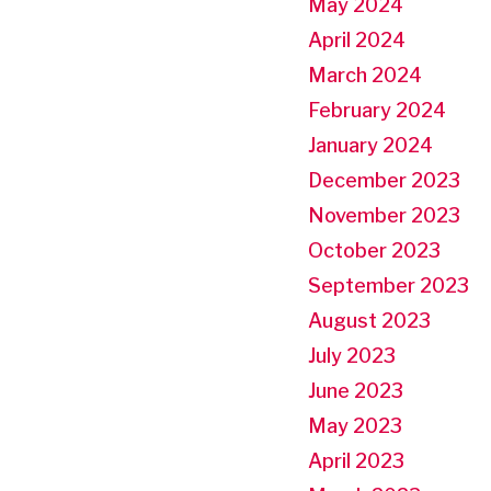
May 2024
April 2024
March 2024
February 2024
January 2024
December 2023
November 2023
October 2023
September 2023
August 2023
July 2023
June 2023
May 2023
April 2023