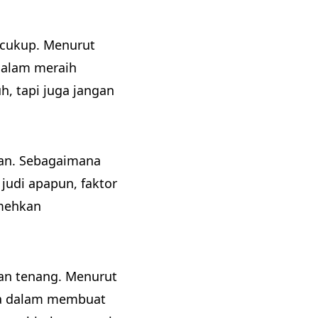
 cukup. Menurut
dalam meraih
h, tapi juga jangan
gan. Sebagaimana
judi apapun, faktor
emehkan
dan tenang. Menurut
da dalam membuat