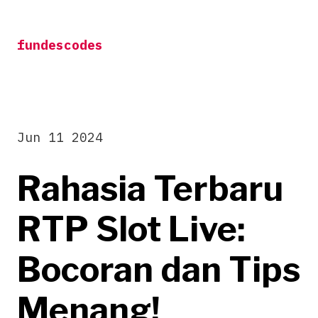
Skip
to
fundescodes
content
Jun 11 2024
Rahasia Terbaru
RTP Slot Live:
Bocoran dan Tips
Menang!