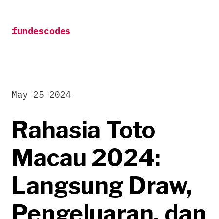
Skip
to
fundescodes
content
May 25 2024
Rahasia Toto
Macau 2024:
Langsung Draw,
Pengeluaran, dan