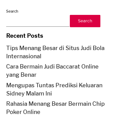
Search
Search
Recent Posts
Tips Menang Besar di Situs Judi Bola
Internasional
Cara Bermain Judi Baccarat Online
yang Benar
Mengupas Tuntas Prediksi Keluaran
Sidney Malam Ini
Rahasia Menang Besar Bermain Chip
Poker Online