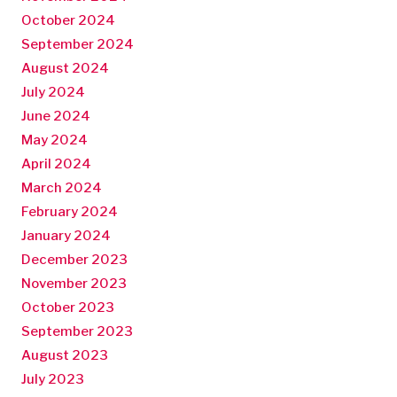
October 2024
September 2024
August 2024
July 2024
June 2024
May 2024
April 2024
March 2024
February 2024
January 2024
December 2023
November 2023
October 2023
September 2023
August 2023
July 2023